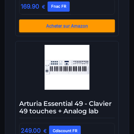
169.90
€
Fnac FR
Acheter sur Amazon
Arturia Essential 49 - Clavier
49 touches + Analog lab
249.00
€
Cdiscount FR