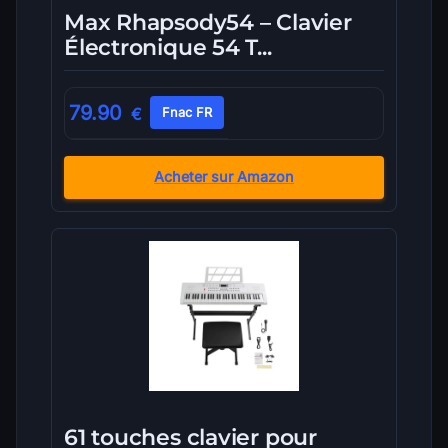
Max Rhapsody54 – Clavier
Électronique 54 T...
79.90
€
Fnac FR
Acheter sur Amazon
61 touches clavier pour