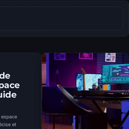
 de
space
uide
n espace
écise et