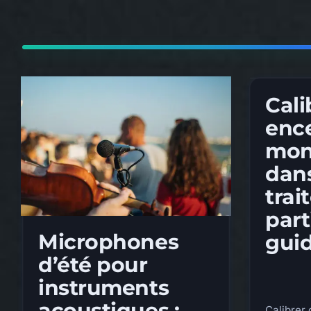
Articles
Cali
ence
mon
dan
trai
part
Microphones
gui
d’été pour
instruments
acoustiques :
Calibrer