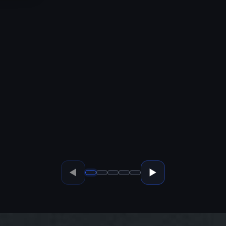
◀
▶
•
•
•
•
•