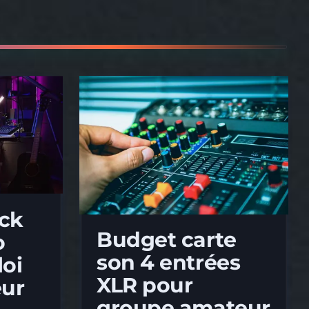
ack
Budget carte
o
son 4 entrées
loi
XLR pour
eur
groupe amateur