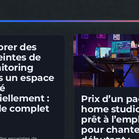
brer des
intes de
itoring
s un espace
té
iellement :
Prix d’un p
de complet
home studi
prêt à l’emp
pour chant
 des enceintes de