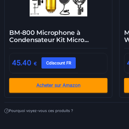
BM-800 Microphone à
M
Condensateur Kit Micro...
W
45.40
Cdiscount FR
€
Acheter sur Amazon
Pourquoi voyez-vous ces produits ?
i