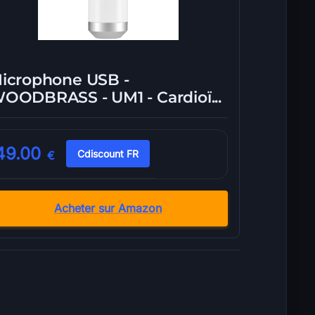
icrophone USB -
OODBRASS - UM1 - Cardioï...
49.00
Cdiscount FR
€
Acheter sur Amazon