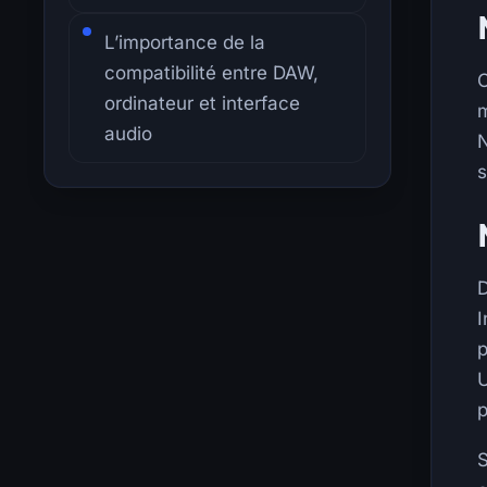
L’importance de la
compatibilité entre DAW,
O
ordinateur et interface
m
audio
N
s
D
I
p
U
p
S