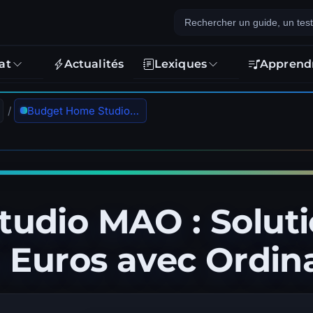
at
Actualités
Lexiques
Apprend
/
Budget Home Studio MAO : Solutions Complètes à Moins de 1000 Euros avec Ordinateur Portable
udio MAO : Solut
 Euros avec Ordin