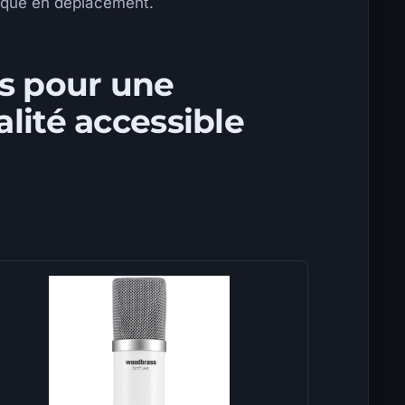
tique en déplacement.
es pour une
lité accessible