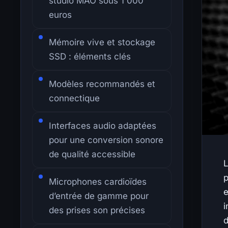
studio MAO sous 1 000
euros
Mémoire vive et stockage
SSD : éléments clés
Modèles recommandés et
connectique
Interfaces audio adaptées
pour une conversion sonore
de qualité accessible
L
p
Microphones cardioïdes
e
d’entrée de gamme pour
i
des prises son précises
d