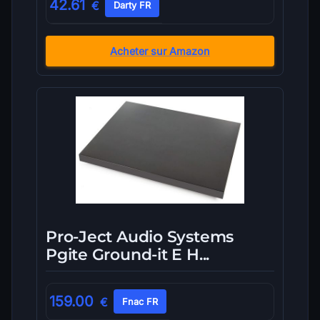
42.61
€
Darty FR
Acheter sur Amazon
Pro-Ject Audio Systems
Pgite Ground-it E H...
159.00
€
Fnac FR