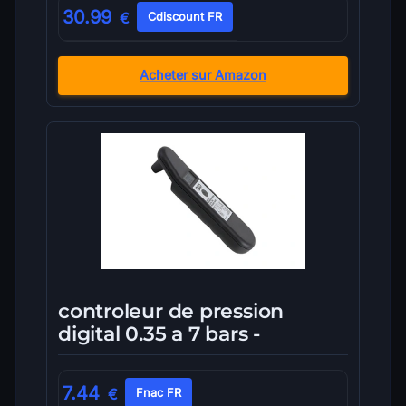
30.99
€
Cdiscount FR
Acheter sur Amazon
controleur de pression
digital 0.35 a 7 bars -
7.44
€
Fnac FR