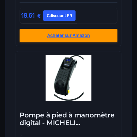
19.61
€
Cdiscount FR
Acheter sur Amazon
Pompe à pied à manomètre
digital - MICHELI...