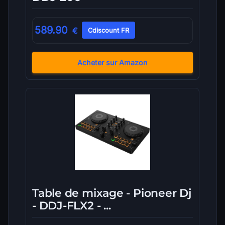
589.90
€
Cdiscount FR
Acheter sur Amazon
Table de mixage - Pioneer Dj
- DDJ-FLX2 - ...