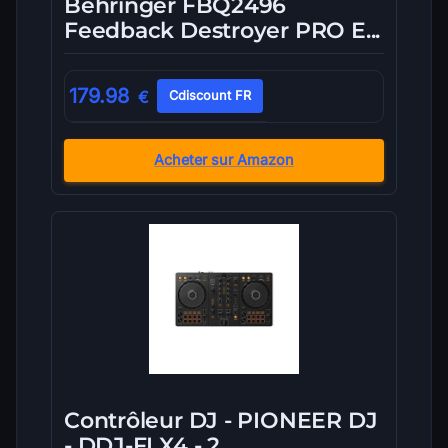
Behringer FBQ2496
Feedback Destroyer PRO E...
179.98
€
Cdiscount FR
Acheter sur Amazon
Contrôleur DJ - PIONEER DJ
- DDJ-FLX4 - 2 ...