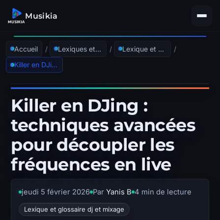
Musikia
Accueil
/
Lexiques et glossaires
/
Lexique et glossaire dj et mixage
/
Killer en DJing : techniques avancées pour découpler les fréquences en live
Killer en DJing :
techniques avancées
pour découpler les
fréquences en live
jeudi 5 février 2026
Par
Yanis B
4 min de lecture
Lexique et glossaire dj et mixage