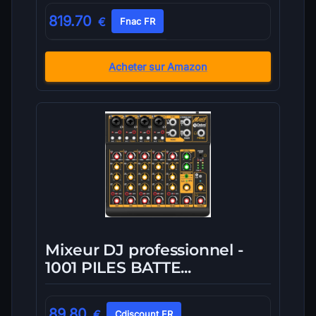
819.70
€
Fnac FR
Acheter sur Amazon
Mixeur DJ professionnel -
1001 PILES BATTE...
89.80
€
Cdiscount FR