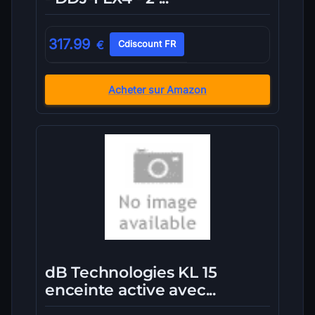
317.99
€
Cdiscount FR
Acheter sur Amazon
dB Technologies KL 15
enceinte active avec...