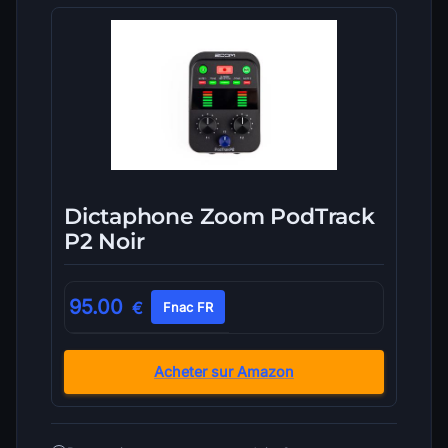
Dictaphone Zoom PodTrack
P2 Noir
95.00
€
Fnac FR
Acheter sur Amazon