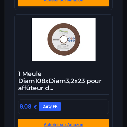
1 Meule
Diam108xDiam3,2x23 pour
affûteur d...
9.08
€
Darty FR
Acheter sur Amazon