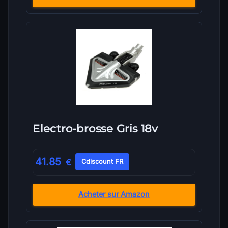
Electro-brosse Gris 18v
41.85
€
Cdiscount FR
Acheter sur Amazon