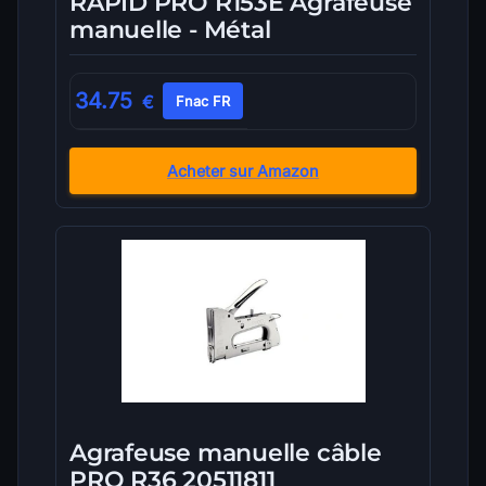
RAPID PRO R153E Agrafeuse
manuelle - Métal
34.75
€
Fnac FR
Acheter sur Amazon
Agrafeuse manuelle câble
PRO R36 20511811