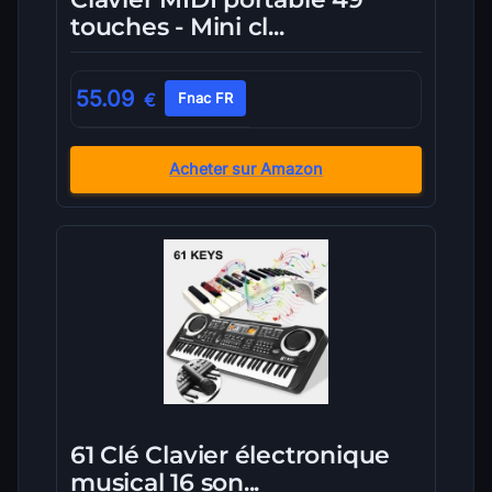
touches - Mini cl...
55.09
€
Fnac FR
Acheter sur Amazon
61 Clé Clavier électronique
musical 16 son...