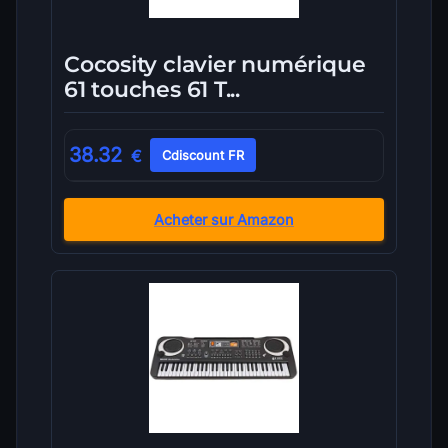
Cocosity clavier numérique
61 touches 61 T...
38.32
€
Cdiscount FR
Acheter sur Amazon