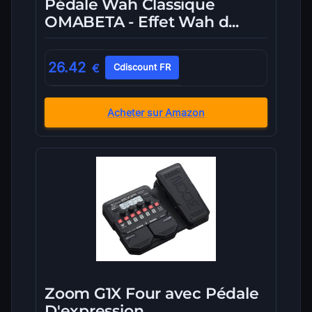
Pédale Wah Classique
OMABETA - Effet Wah d...
26.42
€
Cdiscount FR
Acheter sur Amazon
Zoom G1X Four avec Pédale
D'expression