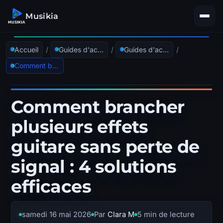
Musikia
Accueil
/
Guides d'achat
/
Guides d'achat Effets & Traitement du Son
/
Comment brancher plusieurs effets guitare sans perte de signal : 4 solutions efficaces
Comment brancher
plusieurs effets
guitare sans perte de
signal : 4 solutions
efficaces
samedi 16 mai 2026
Par
Clara M
5 min de lecture