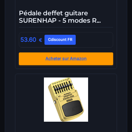
Pédale deffet guitare
SURENHAP - 5 modes R...
53.60
€
Cdiscount FR
Acheter sur Amazon