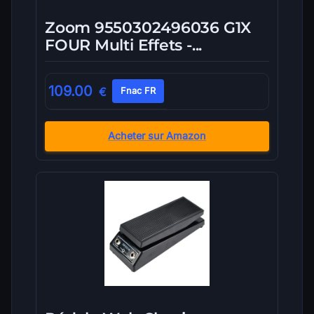
Zoom 9550302496036 G1X
FOUR Multi Effets -...
109.00
€
Fnac FR
Acheter sur Amazon