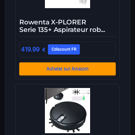
Rowenta X-PLORER
Serie 135+ Aspirateur rob...
419.99
€
Cdiscount FR
Acheter sur Amazon