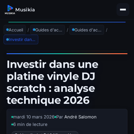
Musikia
Accueil
/
Guides d'achat
/
Guides d'achat DJ & Mixage Live
/
Investir dans une platine vinyle DJ scratch : analyse technique 2026
Investir dans une
platine vinyle DJ
scratch : analyse
technique 2026
mardi 10 mars 2026
Par
André Salomon
6 min de lecture