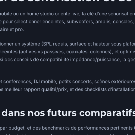
bile ou un home studio orienté live, la clé d’une sonorisation
ide pour sélectionner enceintes, subwoofers, amplis, consoles
ire et pro.
nner un système (SPL requis, surface et hauteur sous plafo
nceintes (actives vs passives, coaxiales, colonnes), et optimis
ssi des conseils de compatibilité impédance/puissance, la gest
t conférences, DJ mobile, petits concerts, scènes extérieures
illeur rapport qualité/prix, et des checklists d’installation 
 dans nos futurs comparatif
 par budget, et des benchmarks de performances pertinents (S