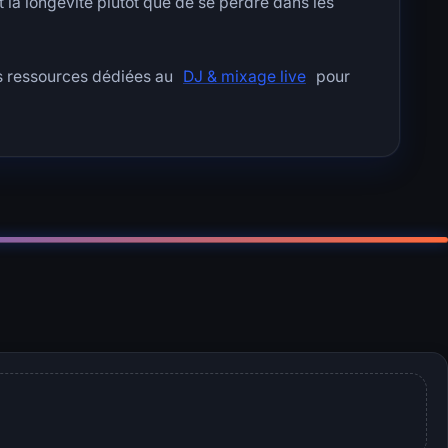
t la longévité plutôt que de se perdre dans les
 ressources dédiées au
DJ & mixage live
pour