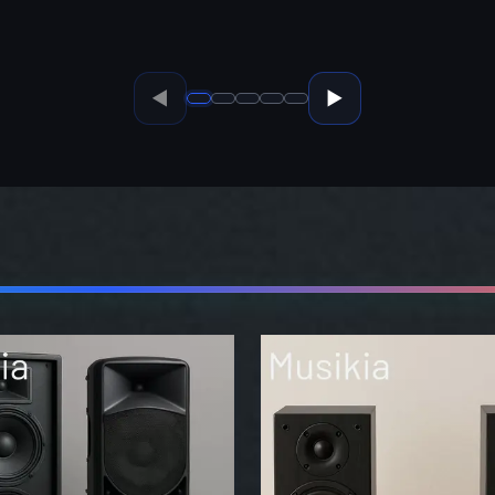
◀
▶
•
•
•
•
•