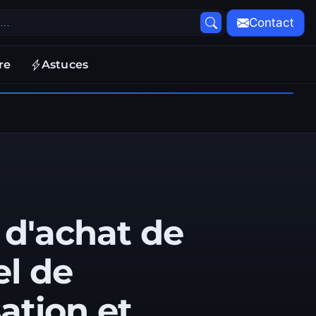
Contact
re
Astuces
 d'achat de
el de
ation et