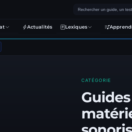
at
Actualités
Lexiques
Apprend
CATÉGORIE
Guides
matéri
sonoris