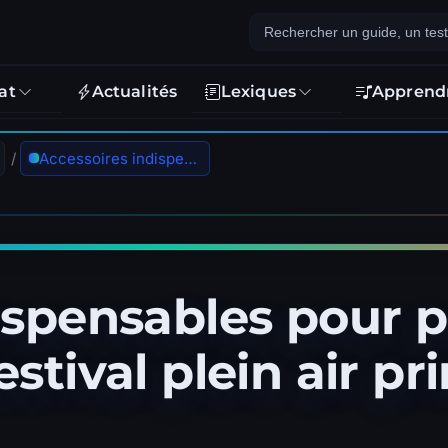
at
Actualités
Lexiques
Apprend
/
Accessoires indispensables pour protéger son instrument en festival plein air printemps-été 2026
ispensables pour 
stival plein air p