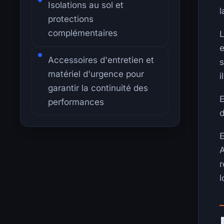
Isolations au sol et
l
protections
complémentaires
L
e
Accessoires d'entretien et
s
matériel d'urgence pour
i
garantir la continuité des
E
performances
d
E
A
r
l