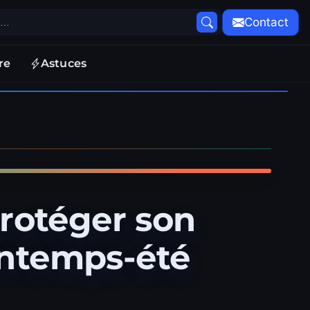
Contact
re
Astuces
protéger son
rintemps-été