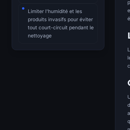
p
e
Limiter l'humidité et les
é
produits invasifs pour éviter
tout court-circuit pendant le
nettoyage
L
l
c
U
d
a
q
m