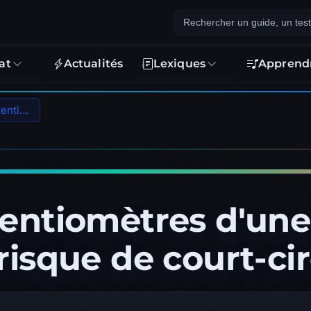
at
Actualités
Lexiques
Apprend
Nettoyer les potentiomètres d'une basse électrique sans risque de court-circuit
tentiomètres d'une
risque de court-cir