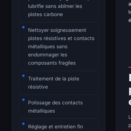
a
lubrifie sans abîmer les
t
pistes carbone
é
Nettoyer soigneusement
pistes résistives et contacts
métalliques sans
endommager les
composants fragiles
Traitement de la piste
résistive
Polissage des contacts
métalliques
L
p
Réglage et entretien fin