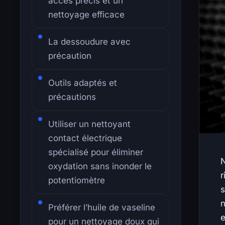
accès précis et un
nettoyage efficace
La dessoudure avec
précaution
Outils adaptés et
précautions
Utiliser un nettoyant
contact électrique
spécialisé pour éliminer
N
oxydation sans inonder le
r
potentiomètre
s
n
Préférer l’huile de vaseline
e
pour un nettoyage doux qui