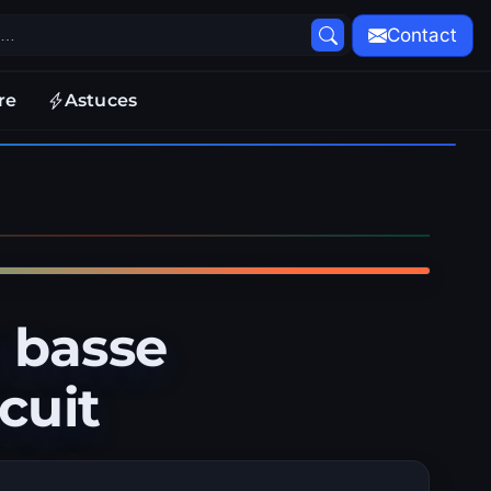
Contact
re
Astuces
 basse
cuit