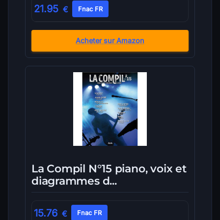
21.95
€
Fnac FR
Acheter sur Amazon
La Compil N°15 piano, voix et
diagrammes d...
15.76
€
Fnac FR