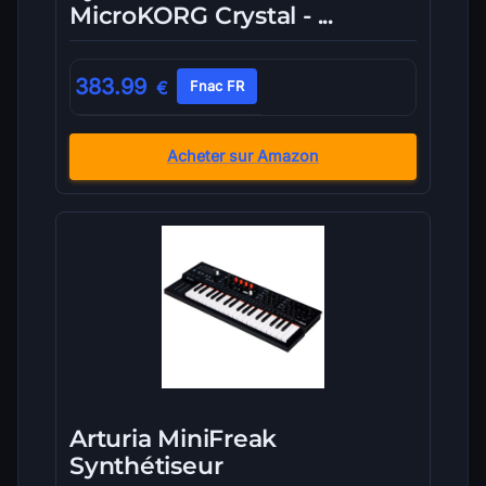
MicroKORG Crystal - ...
383.99
€
Fnac FR
Acheter sur Amazon
Arturia MiniFreak
Synthétiseur